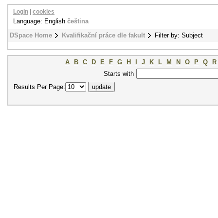
Login
|
cookies
Language: English
čeština
DSpace Home
Kvalifikační práce dle fakult
Filter by: Subject
A
B
C
D
E
F
G
H
I
J
K
L
M
N
O
P
Q
R
Starts with
Results Per Page: