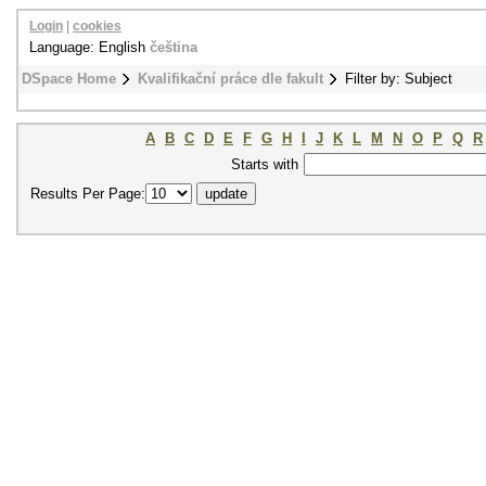
Login
|
cookies
Language: English
čeština
DSpace Home
Kvalifikační práce dle fakult
Filter by: Subject
A
B
C
D
E
F
G
H
I
J
K
L
M
N
O
P
Q
R
Starts with
Results Per Page: