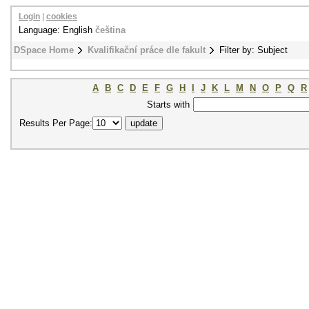
Login
|
cookies
Language: English
čeština
DSpace Home
Kvalifikační práce dle fakult
Filter by: Subject
A
B
C
D
E
F
G
H
I
J
K
L
M
N
O
P
Q
R
Starts with
Results Per Page: