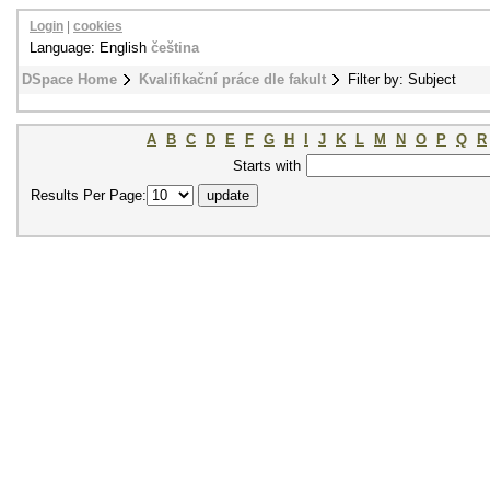
Login
|
cookies
Language: English
čeština
DSpace Home
Kvalifikační práce dle fakult
Filter by: Subject
A
B
C
D
E
F
G
H
I
J
K
L
M
N
O
P
Q
R
Starts with
Results Per Page: