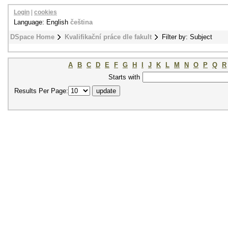
Login
|
cookies
Language: English
čeština
DSpace Home
Kvalifikační práce dle fakult
Filter by: Subject
A
B
C
D
E
F
G
H
I
J
K
L
M
N
O
P
Q
R
Starts with
Results Per Page: