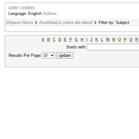
Login
|
cookies
Language: English
čeština
DSpace Home
Kvalifikační práce dle fakult
Filter by: Subject
A
B
C
D
E
F
G
H
I
J
K
L
M
N
O
P
Q
R
Starts with
Results Per Page: