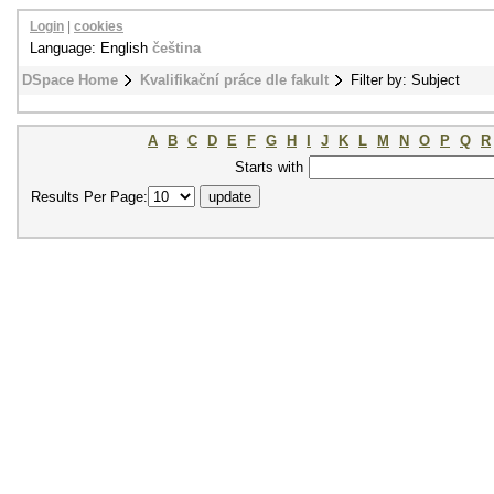
Login
|
cookies
Language: English
čeština
DSpace Home
Kvalifikační práce dle fakult
Filter by: Subject
A
B
C
D
E
F
G
H
I
J
K
L
M
N
O
P
Q
R
Starts with
Results Per Page: