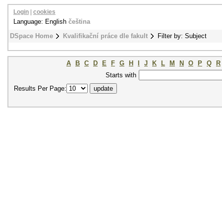
Login
|
cookies
Language: English
čeština
DSpace Home
Kvalifikační práce dle fakult
Filter by: Subject
A
B
C
D
E
F
G
H
I
J
K
L
M
N
O
P
Q
R
Starts with
Results Per Page: