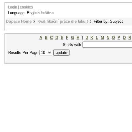
Login
|
cookies
Language: English
čeština
DSpace Home
Kvalifikační práce dle fakult
Filter by: Subject
A
B
C
D
E
F
G
H
I
J
K
L
M
N
O
P
Q
R
Starts with
Results Per Page: