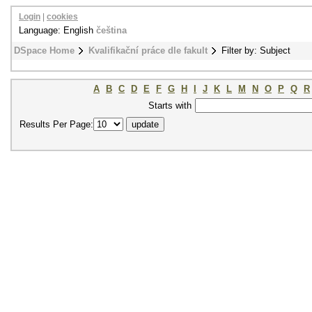
Login
|
cookies
Language: English
čeština
DSpace Home
Kvalifikační práce dle fakult
Filter by: Subject
A
B
C
D
E
F
G
H
I
J
K
L
M
N
O
P
Q
R
Starts with
Results Per Page: