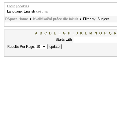
Login
|
cookies
Language: English
čeština
DSpace Home
Kvalifikační práce dle fakult
Filter by: Subject
A
B
C
D
E
F
G
H
I
J
K
L
M
N
O
P
Q
R
Starts with
Results Per Page: