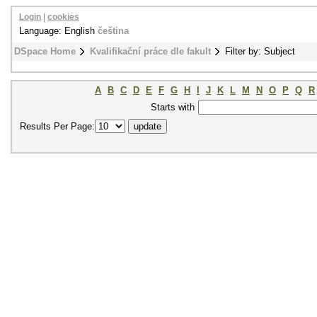
Login
|
cookies
Language: English
čeština
DSpace Home
Kvalifikační práce dle fakult
Filter by: Subject
A
B
C
D
E
F
G
H
I
J
K
L
M
N
O
P
Q
R
Starts with
Results Per Page: