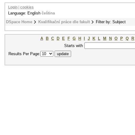
Login
|
cookies
Language: English
čeština
DSpace Home
Kvalifikační práce dle fakult
Filter by: Subject
A
B
C
D
E
F
G
H
I
J
K
L
M
N
O
P
Q
R
Starts with
Results Per Page: