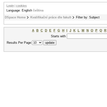
Login
|
cookies
Language: English
čeština
DSpace Home
Kvalifikační práce dle fakult
Filter by: Subject
A
B
C
D
E
F
G
H
I
J
K
L
M
N
O
P
Q
R
Starts with
Results Per Page: