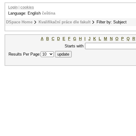
Login
|
cookies
Language: English
čeština
DSpace Home
Kvalifikační práce dle fakult
Filter by: Subject
A
B
C
D
E
F
G
H
I
J
K
L
M
N
O
P
Q
R
Starts with
Results Per Page: