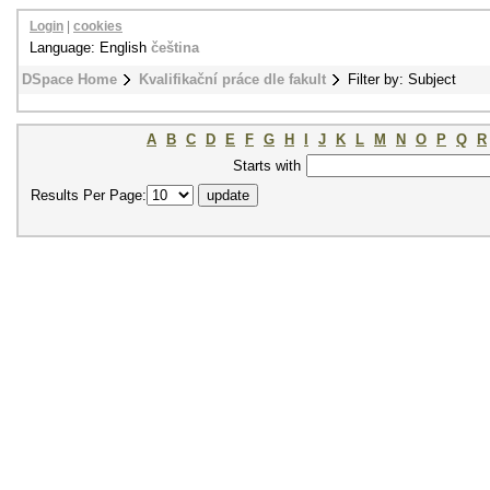
Login
|
cookies
Language: English
čeština
DSpace Home
Kvalifikační práce dle fakult
Filter by: Subject
A
B
C
D
E
F
G
H
I
J
K
L
M
N
O
P
Q
R
Starts with
Results Per Page: