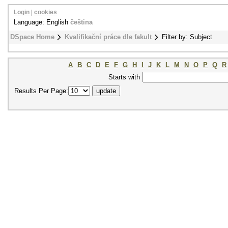
Login
|
cookies
Language: English
čeština
DSpace Home
Kvalifikační práce dle fakult
Filter by: Subject
A
B
C
D
E
F
G
H
I
J
K
L
M
N
O
P
Q
R
Starts with
Results Per Page: