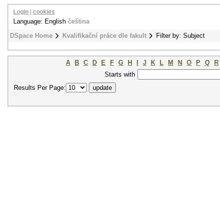
Login
|
cookies
Language: English
čeština
DSpace Home
Kvalifikační práce dle fakult
Filter by: Subject
A
B
C
D
E
F
G
H
I
J
K
L
M
N
O
P
Q
R
Starts with
Results Per Page: