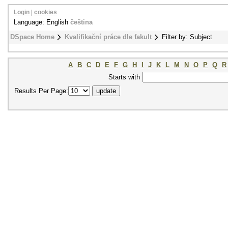
Login
|
cookies
Language: English
čeština
DSpace Home
Kvalifikační práce dle fakult
Filter by: Subject
A
B
C
D
E
F
G
H
I
J
K
L
M
N
O
P
Q
R
Starts with
Results Per Page: