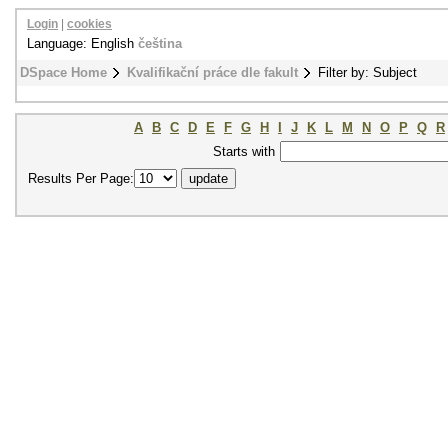
Login
|
cookies
Language: English
čeština
DSpace Home
Kvalifikační práce dle fakult
Filter by: Subject
A
B
C
D
E
F
G
H
I
J
K
L
M
N
O
P
Q
R
Starts with
Results Per Page: