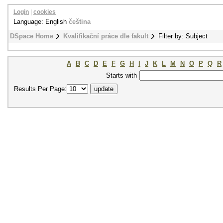
Login
|
cookies
Language: English
čeština
DSpace Home
Kvalifikační práce dle fakult
Filter by: Subject
A
B
C
D
E
F
G
H
I
J
K
L
M
N
O
P
Q
R
Starts with
Results Per Page: