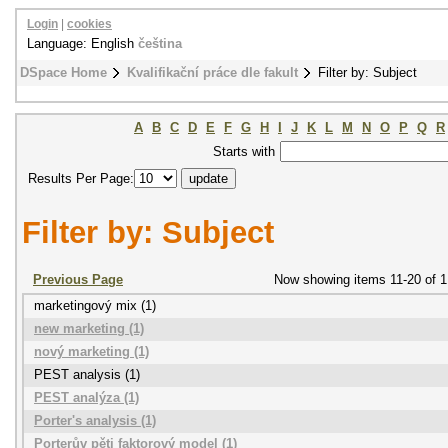
Login
|
cookies
Language: English
čeština
DSpace Home
Kvalifikační práce dle fakult
Filter by: Subject
A
B
C
D
E
F
G
H
I
J
K
L
M
N
O
P
Q
R
Starts with
Results Per Page:
Filter by: Subject
Previous Page
Now showing items 11-20 of 1
marketingový mix (1)
new marketing (1)
nový marketing (1)
PEST analysis (1)
PEST analýza (1)
Porter's analysis (1)
Porterův pěti faktorový model (1)