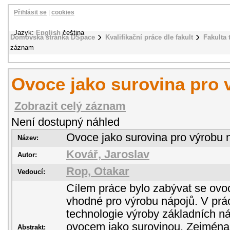
Přihlásit se
|
cookies
Jazyk:
English
čeština
Domovská stránka DSpace
Kvalifikační práce dle fakult
Fakulta 
záznam
Ovoce jako surovina pro 
Zobrazit celý záznam
Není dostupný náhled
Ovoce jako surovina pro výrobu 
Název:
Kovář, Jaroslav
Autor:
Rop, Otakar
Vedoucí:
Cílem práce bylo zabývat se ovoc
vhodné pro výrobu nápojů. V prá
technologie výroby základních ná
ovocem jako surovinou. Zejména 
Abstrakt: