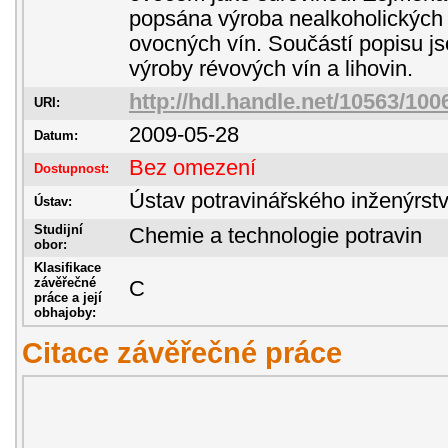
popsána výroba nealkoholických
ovocných vín. Součástí popisu js
výroby révových vín a lihovin.
http://hdl.handle.net/10563/100
URI:
2009-05-28
Datum:
Bez omezení
Dostupnost:
Ústav potravinářského inženýrstv
Ústav:
Studijní
Chemie a technologie potravin
obor:
Klasifikace
závěřečné
C
práce a její
obhajoby:
Citace závěřečné práce