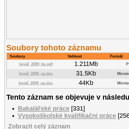
Soubory tohoto záznamu
Soubory
Velikost
Formát
1.211Mb
kovář_2009_bp.pdf
P
31.5Kb
kovář_2009_vp.doc
Micros
44Kb
kovář_2009_op.doc
Micros
Tento záznam se objevuje v následu
Bakalářské práce
[331]
Vysokoškolské kvalifikační práce
[256
Zobrazit celý záznam