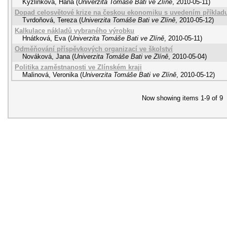
Kyzlinková, Hana
(
Univerzita Tomáše Bati ve Zlíně
,
2010-05-11
)
Dopad celosvětové krize na českou ekonomiku s uvedením příkladu
Tvrdoňová, Tereza
(
Univerzita Tomáše Bati ve Zlíně
,
2010-05-12
)
Kalkulace nákladů vybraného výrobku
Hnátková, Eva
(
Univerzita Tomáše Bati ve Zlíně
,
2010-05-11
)
Odměňování příspěvkových organizací ve školství
Nováková, Jana
(
Univerzita Tomáše Bati ve Zlíně
,
2010-05-04
)
Politika zaměstnanosti ve Zlínském kraji
Malinová, Veronika
(
Univerzita Tomáše Bati ve Zlíně
,
2010-05-12
)
Now showing items 1-9 of 9