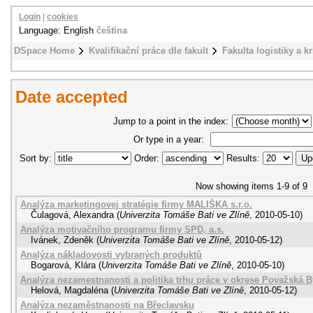
Login
|
cookies
Language: English
čeština
DSpace Home
Kvalifikační práce dle fakult
Fakulta logistiky a k
Date accepted
Jump to a point in the index:
Or type in a year:
Sort by:
Order:
Results:
Now showing items 1-9 of 9
Analýza marketingovej stratégie firmy MALIŠKA s.r.o.
Čulagová, Alexandra
(
Univerzita Tomáše Bati ve Zlíně
,
2010-05-10
)
Analýza motivačního programu firmy SPD, a.s.
Ivánek, Zdeněk
(
Univerzita Tomáše Bati ve Zlíně
,
2010-05-12
)
Analýza nákladovosti vybraných produktů
Bogarová, Klára
(
Univerzita Tomáše Bati ve Zlíně
,
2010-05-10
)
Analýza nezamestnanosti a politika trhu práce v okrese Považská B
Helová, Magdaléna
(
Univerzita Tomáše Bati ve Zlíně
,
2010-05-12
)
Analýza nezaměstnanosti na Břeclavsku