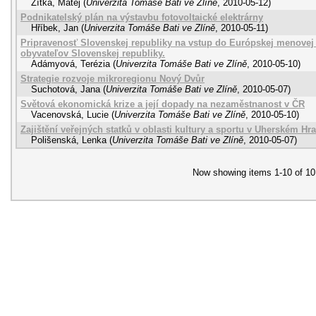
Zítka, Matěj
(
Univerzita Tomáše Bati ve Zlíně
,
2010-05-12
)
Podnikatelský plán na výstavbu fotovoltaické elektrárny
Hříbek, Jan
(
Univerzita Tomáše Bati ve Zlíně
,
2010-05-11
)
Pripravenosť Slovenskej republiky na vstup do Európskej menovej 
obyvateľov Slovenskej republiky.
Adámyová, Terézia
(
Univerzita Tomáše Bati ve Zlíně
,
2010-05-10
)
Strategie rozvoje mikroregionu Nový Dvůr
Suchotová, Jana
(
Univerzita Tomáše Bati ve Zlíně
,
2010-05-07
)
Světová ekonomická krize a její dopady na nezaměstnanost v ČR
Vacenovská, Lucie
(
Univerzita Tomáše Bati ve Zlíně
,
2010-05-10
)
Zajištění veřejných statků v oblasti kultury a sportu v Uherském Hra
Polišenská, Lenka
(
Univerzita Tomáše Bati ve Zlíně
,
2010-05-07
)
Now showing items 1-10 of 10