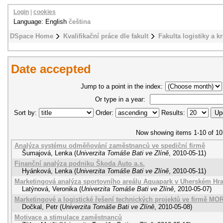
Login
|
cookies
Language: English
čeština
DSpace Home
Kvalifikační práce dle fakult
Fakulta logistiky a k
Date accepted
Jump to a point in the index:
Or type in a year:
Sort by:
Order:
Results:
Now showing items 1-10 of 10
Analýza systému odměňování zaměstnanců ve spediční firmě
Šumajová, Lenka
(
Univerzita Tomáše Bati ve Zlíně
,
2010-05-11
)
Finanční analýza podniku Škoda Auto a.s.
Hyánková, Lenka
(
Univerzita Tomáše Bati ve Zlíně
,
2010-05-11
)
Marketingová analýza sportovního areálu Aquapark v Uherském Hra
Latýnová, Veronika
(
Univerzita Tomáše Bati ve Zlíně
,
2010-05-07
)
Marketingové a logistické řešení technických projektů ve firmě M
Dočkal, Petr
(
Univerzita Tomáše Bati ve Zlíně
,
2010-05-08
)
Motivace a stimulace zaměstnanců