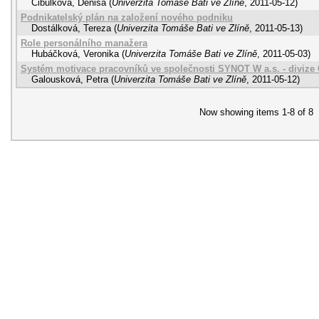
Cibulková, Denisa
(
Univerzita Tomáše Bati ve Zlíně
,
2011-05-12
)
Podnikatelský plán na založení nového podniku
Dostálková, Tereza
(
Univerzita Tomáše Bati ve Zlíně
,
2011-05-13
)
Role personálního manažera
Hubáčková, Veronika
(
Univerzita Tomáše Bati ve Zlíně
,
2011-05-03
)
Systém motivace pracovníků ve společnosti SYNOT W a.s. - diviz
Galousková, Petra
(
Univerzita Tomáše Bati ve Zlíně
,
2011-05-12
)
Now showing items 1-8 of 8