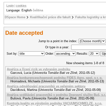
Login
|
cookies
Language: English
čeština
DSpace Home
Kvalifikační práce dle fakult
Fakulta logistiky a k
Date accepted
Jump to a point in the index:
Or type in a year:
Sort by:
Order:
Results:
Now showing items 1-8 of 8
Analýza a řízení rizik ve vybraném podniku
Garcová, Lucia
(
Univerzita Tomáše Bati ve Zlíně
,
2011-05-12
)
Analýza konkurenceschopnosti podniku FIDES Agro, spol. s r. o.
Hromadová, Michaela
(
Univerzita Tomáše Bati ve Zlíně
,
2011-05-13
)
Analýza odměňování pracovníků ve veřejném sektoru
Davídková, Martina
(
Univerzita Tomáše Bati ve Zlíně
,
2011-05-09
)
Analýza vzdělávání pracovníků v podniku Dopravní služby Buš, s.r.
Bušová, Pavla
(
Univerzita Tomáše Bati ve Zlíně
,
2011-05-09
)
Kontrola kvality ve výrobním podniku VACUUMSCHMELZE, s.r.o.