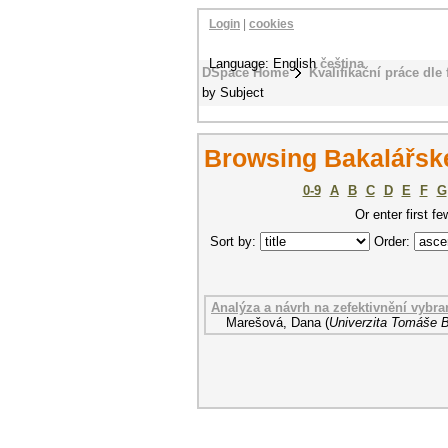
Login
|
cookies
Language: English
čeština
DSpace Home
Kvalifikační práce dle 
by Subject
Browsing Bakalářské
0-9
A
B
C
D
E
F
G
Or enter first fe
Sort by:
Order:
Analýza a návrh na zefektivnění vyb
Marešová, Dana
(
Univerzita Tomáše B