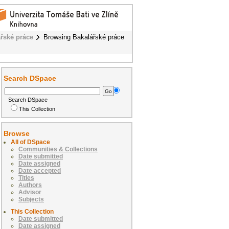
řské práce
Browsing Bakalářské práce
Search DSpace
Search DSpace
This Collection
Browse
All of DSpace
Communities & Collections
Date submitted
Date assigned
Date accepted
Titles
Authors
Advisor
Subjects
This Collection
Date submitted
Date assigned