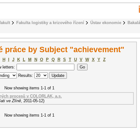
fakult
Fakulta logistiky a krizového řízení
Ústav ekonomie
Bakalá
 práce by Subject "achievement"
H
I
J
K
L
M
N
O
P
Q
R
S
T
U
V
W
X
Y
Z
w letters:
Results:
Now showing items 1-1 of 1
raných procesů v COLORLAK, a.s.
ati ve Zlíně
,
2011-05-12
)
Now showing items 1-1 of 1