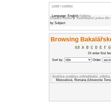
Login
|
cookies
Language: English
čeština
DSpace Home
Kvalifikační práce dle 
by Subject
Browsing Bakalářské
0-9
A
B
C
D
E
F
G
Or enter first fe
Sort by:
Order:
Analýza systému vyhledávání, výběru 
Meisselová, Romana
(
Univerzita Tomá