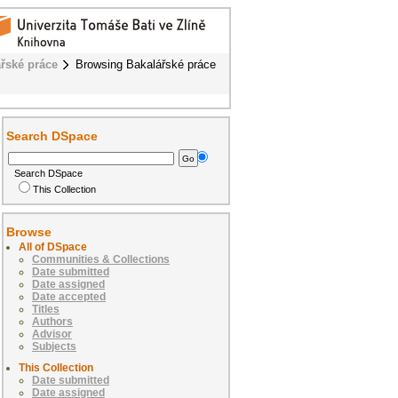
řské práce
Browsing Bakalářské práce
Search DSpace
Search DSpace
This Collection
Browse
All of DSpace
Communities & Collections
Date submitted
Date assigned
Date accepted
Titles
Authors
Advisor
Subjects
This Collection
Date submitted
Date assigned