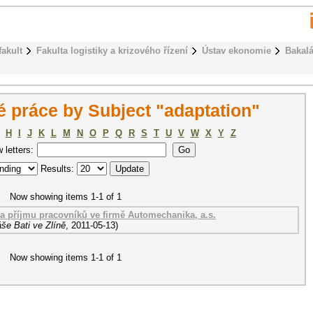
fakult
Fakulta logistiky a krizového řízení
Ústav ekonomie
Bakalá
 práce by Subject "adaptation"
H
I
J
K
L
M
N
O
P
Q
R
S
T
U
V
W
X
Y
Z
w letters:
Results:
Now showing items 1-1 of 1
a příjmu pracovníků ve firmě Automechanika, a.s.
še Bati ve Zlíně
,
2011-05-13
)
Now showing items 1-1 of 1