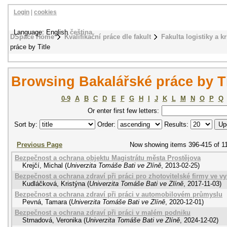
Login
|
cookies
Language: English
čeština
DSpace Home
Kvalifikační práce dle fakult
Fakulta logistiky a k
práce by Title
Browsing Bakalářské práce by Ti
0-9
A
B
C
D
E
F
G
H
I
J
K
L
M
N
O
P
Q
Or enter first few letters:
Sort by:
Order:
Results:
Previous Page
Now showing items 396-415 of 1
Bezpečnost a ochrana objektu Magistrátu města Prostějova
Krejčí, Michal
(
Univerzita Tomáše Bati ve Zlíně
,
2013-02-25
)
Bezpečnost a ochrana zdraví při práci pro zhotovitelské firmy ve v
Kudláčková, Kristýna
(
Univerzita Tomáše Bati ve Zlíně
,
2017-11-03
)
Bezpečnost a ochrana zdraví při práci v automobilovém průmyslu
Pevná, Tamara
(
Univerzita Tomáše Bati ve Zlíně
,
2020-12-01
)
Bezpečnost a ochrana zdraví při práci v malém podniku
Strnadová, Veronika
(
Univerzita Tomáše Bati ve Zlíně
,
2024-12-02
)