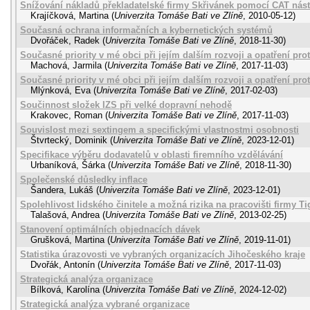
Snížování nákladů překladatelské firmy Skřivánek pomocí CAT nást
Krajíčková, Martina
(
Univerzita Tomáše Bati ve Zlíně
,
2010-05-12
)
Současná ochrana informačních a kybernetických systémů
Dvořáček, Radek
(
Univerzita Tomáše Bati ve Zlíně
,
2018-11-30
)
Současné priority v mé obci při jejím dalším rozvoji a opatření pr
Machová, Jarmila
(
Univerzita Tomáše Bati ve Zlíně
,
2017-11-03
)
Současné priority v mé obci při jejím dalším rozvoji a opatření pr
Mlýnková, Eva
(
Univerzita Tomáše Bati ve Zlíně
,
2017-02-03
)
Součinnost složek IZS při velké dopravní nehodě
Krakovec, Roman
(
Univerzita Tomáše Bati ve Zlíně
,
2017-11-03
)
Souvislost mezi sextingem a specifickými vlastnostmi osobnosti
Štvrtecký, Dominik
(
Univerzita Tomáše Bati ve Zlíně
,
2023-12-01
)
Specifikace výběru dodavatelů v oblasti firemního vzdělávání
Urbaníková, Šárka
(
Univerzita Tomáše Bati ve Zlíně
,
2018-11-30
)
Společenské důsledky inflace
Šandera, Lukáš
(
Univerzita Tomáše Bati ve Zlíně
,
2023-12-01
)
Spolehlivost lidského činitele a možná rizika na pracovišti firmy Ti
Talašová, Andrea
(
Univerzita Tomáše Bati ve Zlíně
,
2013-02-25
)
Stanovení optimálních objednacích dávek
Grušková, Martina
(
Univerzita Tomáše Bati ve Zlíně
,
2019-11-01
)
Statistika úrazovosti ve vybraných organizacích Jihočeského kraje
Dvořák, Antonín
(
Univerzita Tomáše Bati ve Zlíně
,
2017-11-03
)
Strategická analýza organizace
Bílková, Karolína
(
Univerzita Tomáše Bati ve Zlíně
,
2024-12-02
)
Strategická analýza vybrané organizace