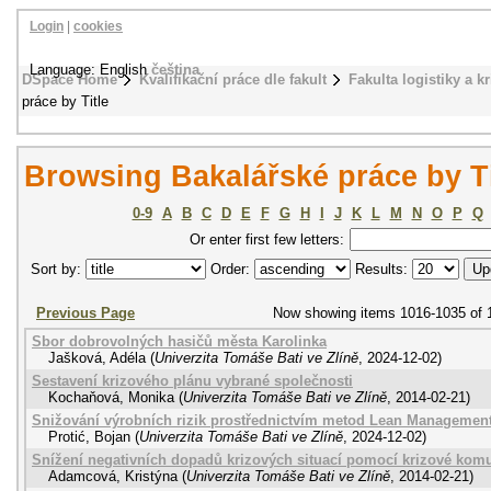
Login
|
cookies
Language: English
čeština
DSpace Home
Kvalifikační práce dle fakult
Fakulta logistiky a k
práce by Title
Browsing Bakalářské práce by Ti
0-9
A
B
C
D
E
F
G
H
I
J
K
L
M
N
O
P
Q
Or enter first few letters:
Sort by:
Order:
Results:
Previous Page
Now showing items 1016-1035 of 
Sbor dobrovolných hasičů města Karolinka
Jašková, Adéla
(
Univerzita Tomáše Bati ve Zlíně
,
2024-12-02
)
Sestavení krizového plánu vybrané společnosti
Kochaňová, Monika
(
Univerzita Tomáše Bati ve Zlíně
,
2014-02-21
)
Snižování výrobních rizik prostřednictvím metod Lean Managemen
Protić, Bojan
(
Univerzita Tomáše Bati ve Zlíně
,
2024-12-02
)
Snížení negativních dopadů krizových situací pomocí krizové kom
Adamcová, Kristýna
(
Univerzita Tomáše Bati ve Zlíně
,
2014-02-21
)