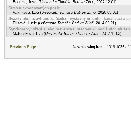
Bouček, Josef
(
Univerzita Tomáše Bati ve Zlíně
,
2022-12-01
)
Stres u exponovaných pozic
Vavříková, Eva
(
Univerzita Tomáše Bati ve Zlíně
,
2020-09-01
)
Svazky obcí uzavírané za účelem výstavby místních kanalizací a sp
Elisová, Lucie
(
Univerzita Tomáše Bati ve Zlíně
,
2014-02-21
)
Syndrom vyhoření a jeho prevence u pracovníků sociálních služeb
Matoušková, Eva
(
Univerzita Tomáše Bati ve Zlíně
,
2017-11-03
)
Previous Page
Now showing items 1016-1035 of 