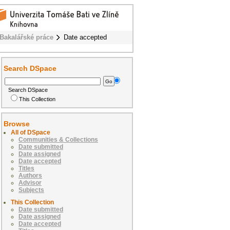
Bakalářské práce
Date accepted
Search DSpace
Search DSpace
This Collection
Browse
All of DSpace
Communities & Collections
Date submitted
Date assigned
Date accepted
Titles
Authors
Advisor
Subjects
This Collection
Date submitted
Date assigned
Date accepted