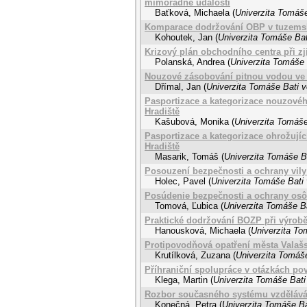
mimořádné události
Baťková, Michaela
(
Univerzita Tomáše
Komparace dodržování OBP v tuzemské
Kohoutek, Jan
(
Univerzita Tomáše Bat
Krizový plán obchodního centra při zj
Polanská, Andrea
(
Univerzita Tomáše 
Nouzové zásobování pitnou vodou ve 
Dřímal, Jan
(
Univerzita Tomáše Bati v
Pasportizace a kategorizace nouzovéh
Hradiště
Kašubová, Monika
(
Univerzita Tomáše
Pasportizace a kategorizace ohrožují
Hradiště
Masarik, Tomáš
(
Univerzita Tomáše Ba
Posouzení bezpečnosti a ochrany vily
Holec, Pavel
(
Univerzita Tomáše Bati 
Posúdenie bezpečnosti a ochrany osôb
Tomová, Ľubica
(
Univerzita Tomáše Ba
Praktické dodržování BOZP při výrobě 
Hanousková, Michaela
(
Univerzita To
Protipovodňová opatření města Valašs
Krutílková, Zuzana
(
Univerzita Tomáše
Příhraniční spolupráce v otázkách pov
Klega, Martin
(
Univerzita Tomáše Bati
Rozbor současného systému vzděláván
Konečná, Petra
(
Univerzita Tomáše Ba