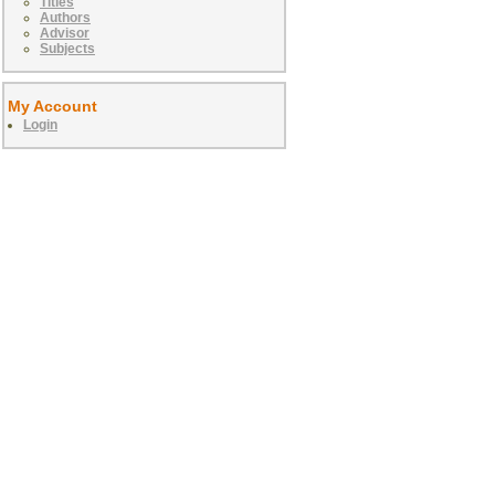
Titles
Authors
Advisor
Subjects
My Account
Login