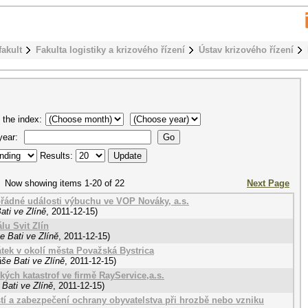
fakult
Fakulta logistiky a krizového řízení
Ústav krizového řízení
 the index:
 year:
Results:
Now showing items 1-20 of 22
Next Page
řádné události výbuchu ve VOP Nováky, a.s.
ati ve Zlíně
,
2011-12-15
)
lu Svit Zlín
e Bati ve Zlíně
,
2011-12-15
)
tek v okolí města Považská Bystrica
še Bati ve Zlíně
,
2011-12-15
)
kých katastrof ve firmě RayService,a.s.
Bati ve Zlíně
,
2011-12-15
)
í a zabezpečení ochrany obyvatelstva při hrozbě nebo vzniku