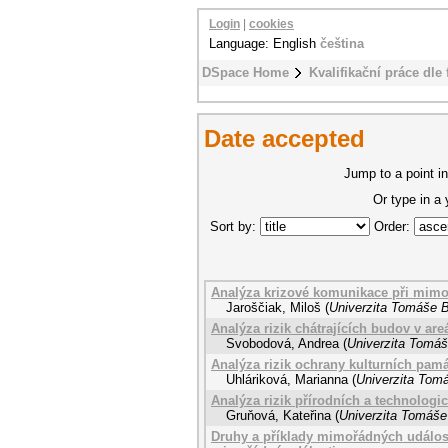
Login
|
cookies
Language: English
čeština
DSpace Home
Kvalifikační práce dle 
Date accepted
Jump to a point in
Or type in a
Sort by:
Order:
Analýza krizové komunikace při mimo
Jaroščiak, Miloš
(
Univerzita Tomáše B
Analýza rizik chátrajících budov v areá
Svobodová, Andrea
(
Univerzita Tomáš
Analýza rizik ochrany kulturních pamá
Uhláriková, Marianna
(
Univerzita Tomá
Analýza rizik přírodních a technologic
Gruňová, Kateřina
(
Univerzita Tomáše 
Druhy a příklady mimořádných událost