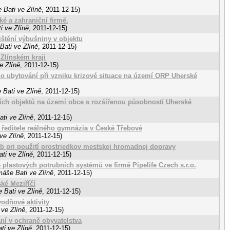
 Bati ve Zlíně
,
2011-12-15
)
 a zahraniční firmě.
i ve Zlíně
,
2011-12-15
)
ištění výbušniny v objektu
Bati ve Zlíně
,
2011-12-15
)
Zlínském kraji
e Zlíně
,
2011-12-15
)
o ubytování při vzniku krizové situace na území ORP Uherské
 Bati ve Zlíně
,
2011-12-15
)
cích objektů na území obce s rozšířenou působností Uherské
ti ve Zlíně
,
2011-12-15
)
 ředitele reálného gymnázia v České Třebové
ve Zlíně
,
2011-12-15
)
 pri použití prostriedkov mestskej hromadnej dopravy
ti ve Zlíně
,
2011-12-15
)
plastových potrubních systémů ve firmě Pipelife Czech s.r.o.
máše Bati ve Zlíně
,
2011-12-15
)
ké Meziříčí
 Bati ve Zlíně
,
2011-12-15
)
odňové aktivity
 ve Zlíně
,
2011-12-15
)
í v ochraně obyvatelstva
ti ve Zlíně
,
2011-12-15
)