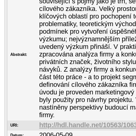
související s pojmy jako je trh, s
cílového zákazníka. Velký prosto
klíčových oblastí pro pochopení t
problematiky, teoretickým výcho
podmínek pro vytvoření úspěšné
výzkumu; nejvýznamnějším příleži
uvedený výzkum přináší. V prakti
zpracována analýza firmy a konk
Abstrakt:
privátních značek, životního styl
návyků. Z analýzy firmy a konkur
část této práce - a to projekt se
definování cílového zákazníka fi
úvodu je proveden marketingový
byly použity pro návrhy projektu.
nastíněny perspektivy budoucí m
firmy.
http://hdl.handle.net/10563/106
URI:
2006-05-09
Datum: