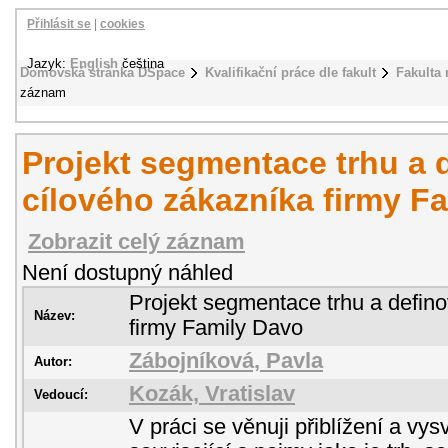
Přihlásit se
|
cookies
Jazyk:
English
čeština
Domovská stránka DSpace
Kvalifikační práce dle fakult
Fakulta
záznam
Projekt segmentace trhu a 
cílového zákazníka firmy F
Zobrazit celý záznam
Není dostupný náhled
Projekt segmentace trhu a defin
Název:
firmy Family Davo
Zábojníková, Pavla
Autor:
Kozák, Vratislav
Vedoucí:
V práci se věnuji přiblížení a vys