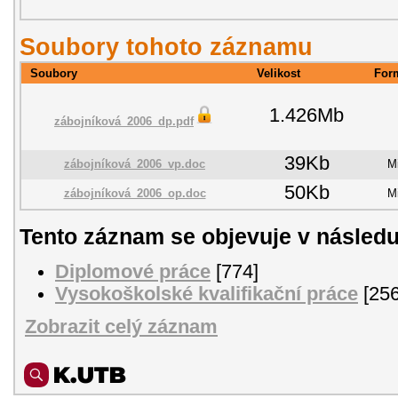
Soubory tohoto záznamu
Soubory
Velikost
For
1.426Mb
zábojníková_2006_dp.pdf
39Kb
zábojníková_2006_vp.doc
M
50Kb
zábojníková_2006_op.doc
M
Tento záznam se objevuje v následu
Diplomové práce
[774]
Vysokoškolské kvalifikační práce
[256
Zobrazit celý záznam