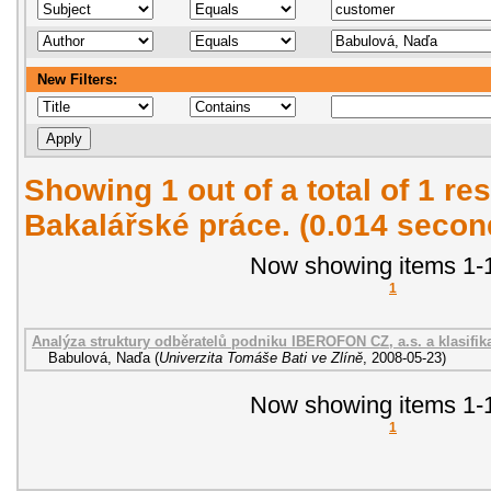
New Filters:
Showing 1 out of a total of 1 res
Bakalářské práce. (0.014 secon
Now showing items 1-1
1
Analýza struktury odběratelů podniku IBEROFON CZ, a.s. a klasifik
Babulová, Naďa
(
Univerzita Tomáše Bati ve Zlíně
,
2008-05-23
)
Now showing items 1-1
1