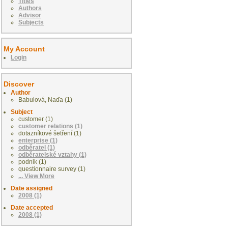
Titles
Authors
Advisor
Subjects
My Account
Login
Discover
Author
Babulová, Naďa (1)
Subject
customer (1)
customer relations (1)
dotazníkové šetření (1)
enterprise (1)
odběratel (1)
odběratelské vztahy (1)
podnik (1)
questionnaire survey (1)
... View More
Date assigned
2008 (1)
Date accepted
2008 (1)