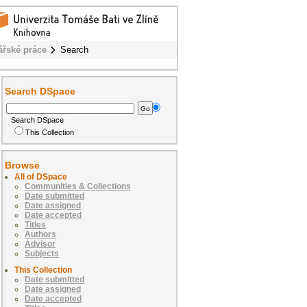
ářské práce
Search
Search DSpace
Search DSpace
This Collection
Browse
All of DSpace
Communities & Collections
Date submitted
Date assigned
Date accepted
Titles
Authors
Advisor
Subjects
This Collection
Date submitted
Date assigned
Date accepted