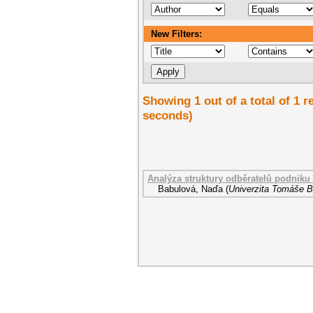
New Filters:
Showing 1 out of a total of 1 r
seconds)
Analýza struktury odběratelů podniku 
Babulová, Naďa
(
Univerzita Tomáše Ba