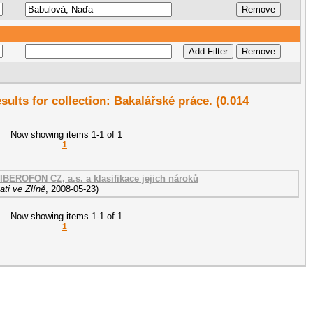
esults for collection: Bakalářské práce. (0.014
Now showing items 1-1 of 1
1
IBEROFON CZ, a.s. a klasifikace jejich nároků
ti ve Zlíně
,
2008-05-23
)
Now showing items 1-1 of 1
1