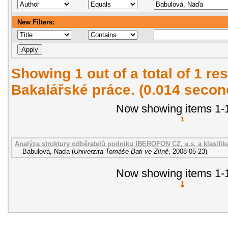
New Filters:
Showing 1 out of a total of 1 res
Bakalářské práce. (0.014 secon
Now showing items 1-1
1
Analýza struktury odběratelů podniku IBEROFON CZ, a.s. a klasifik
Babulová, Naďa
(
Univerzita Tomáše Bati ve Zlíně
,
2008-05-23
)
Now showing items 1-1
1