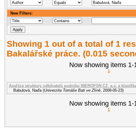
New Filters:
Showing 1 out of a total of 1 res
Bakalářské práce. (0.015 secon
Now showing items 1-1
1
Analýza struktury odběratelů podniku IBEROFON CZ, a.s. a klasifik
Babulová, Naďa
(
Univerzita Tomáše Bati ve Zlíně
,
2008-05-23
)
Now showing items 1-1
1