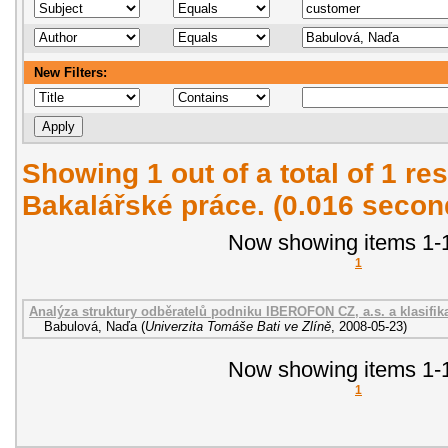
New Filters:
Showing 1 out of a total of 1 res
Bakalářské práce. (0.016 secon
Now showing items 1-1
1
Analýza struktury odběratelů podniku IBEROFON CZ, a.s. a klasifik
Babulová, Naďa
(
Univerzita Tomáše Bati ve Zlíně
,
2008-05-23
)
Now showing items 1-1
1