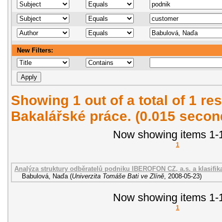
New Filters:
Showing 1 out of a total of 1 res
Bakalářské práce. (0.015 secon
Now showing items 1-1
1
Analýza struktury odběratelů podniku IBEROFON CZ, a.s. a klasifik
Babulová, Naďa
(
Univerzita Tomáše Bati ve Zlíně
,
2008-05-23
)
Now showing items 1-1
1