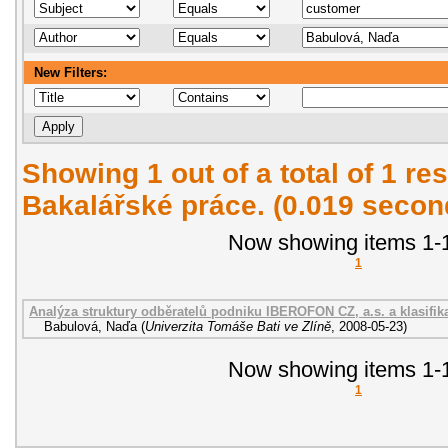
New Filters:
Showing 1 out of a total of 1 res
Bakalářské práce. (0.019 secon
Now showing items 1-1
1
Analýza struktury odběratelů podniku IBEROFON CZ, a.s. a klasifik
Babulová, Naďa
(
Univerzita Tomáše Bati ve Zlíně
,
2008-05-23
)
Now showing items 1-1
1