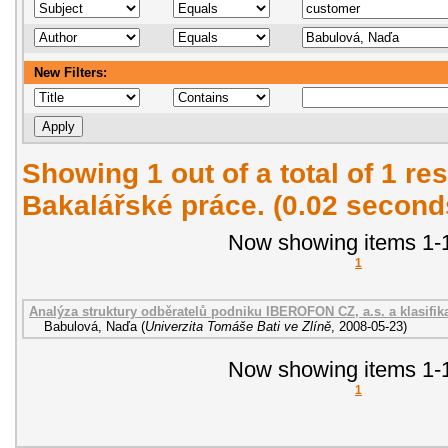
New Filters:
Showing 1 out of a total of 1 res
Bakalářské práce. (0.02 second
Now showing items 1-1
1
Analýza struktury odběratelů podniku IBEROFON CZ, a.s. a klasifik
Babulová, Naďa
(
Univerzita Tomáše Bati ve Zlíně
,
2008-05-23
)
Now showing items 1-1
1