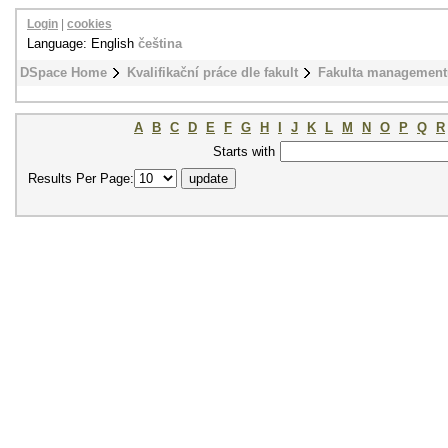
Login
|
cookies
Language: English
čeština
DSpace Home
Kvalifikační práce dle fakult
Fakulta management
A
B
C
D
E
F
G
H
I
J
K
L
M
N
O
P
Q
R
Starts with
Results Per Page: