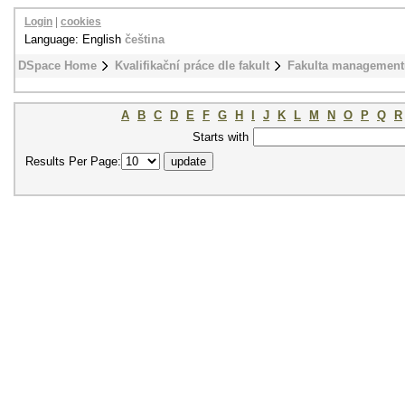
Login
|
cookies
Language: English
čeština
DSpace Home
Kvalifikační práce dle fakult
Fakulta management
A
B
C
D
E
F
G
H
I
J
K
L
M
N
O
P
Q
R
Starts with
Results Per Page: