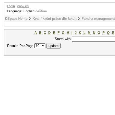
Login
|
cookies
Language: English
čeština
DSpace Home
Kvalifikační práce dle fakult
Fakulta management
A
B
C
D
E
F
G
H
I
J
K
L
M
N
O
P
Q
R
Starts with
Results Per Page: