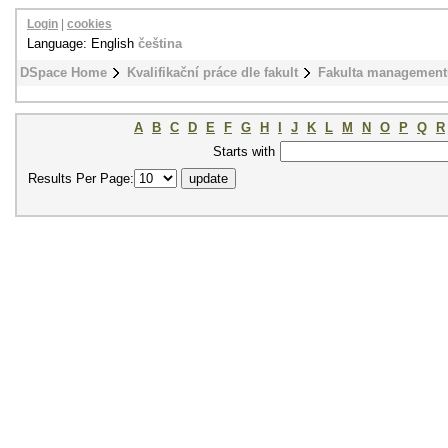
Login
|
cookies
Language: English
čeština
DSpace Home
Kvalifikační práce dle fakult
Fakulta management
A
B
C
D
E
F
G
H
I
J
K
L
M
N
O
P
Q
R
Starts with
Results Per Page: