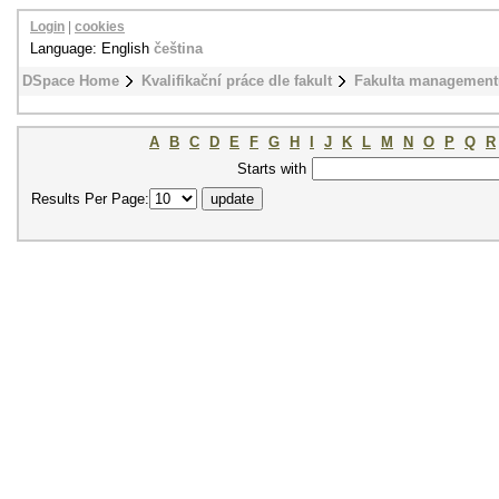
Login
|
cookies
Language: English
čeština
DSpace Home
Kvalifikační práce dle fakult
Fakulta management
A
B
C
D
E
F
G
H
I
J
K
L
M
N
O
P
Q
R
Starts with
Results Per Page: