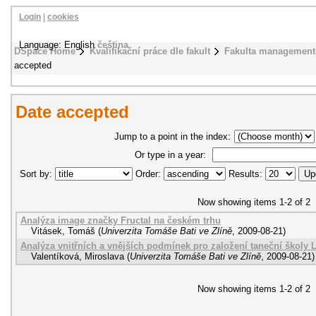
Login
|
cookies
Language: English
čeština
DSpace Home
Kvalifikační práce dle fakult
Fakulta management
accepted
Date accepted
Jump to a point in the index:
Or type in a year:
Sort by:
Order:
Results:
Now showing items 1-2 of 2
Analýza image značky Fructal na českém trhu
Vitásek, Tomáš
(
Univerzita Tomáše Bati ve Zlíně
,
2009-08-21
)
Analýza vnitřních a vnějších podmínek pro založení taneční školy
Valentíková, Miroslava
(
Univerzita Tomáše Bati ve Zlíně
,
2009-08-21
)
Now showing items 1-2 of 2