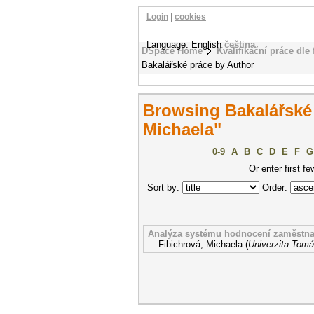
Login
|
cookies
Language: English
čeština
DSpace Home
Kvalifikační práce dle 
Bakalářské práce by Author
Browsing Bakalářské 
Michaela"
0-9
A
B
C
D
E
F
G
Or enter first fe
Sort by:
Order:
Analýza systému hodnocení zaměstna
Fibichrová, Michaela
(
Univerzita Tomá