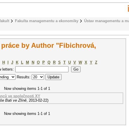
fakult
Fakulta managementu a ekonomiky
Ústav managementu a ma
práce by Author "Fibichrová,
H
I
J
K
L
M
N
O
P
Q
R
S
T
U
V
W
X
Y
Z
w letters:
Results:
Now showing items 1-1 of 1
nců ve společnosti XY
še Bati ve Zlíně
,
2013-02-22
)
Now showing items 1-1 of 1