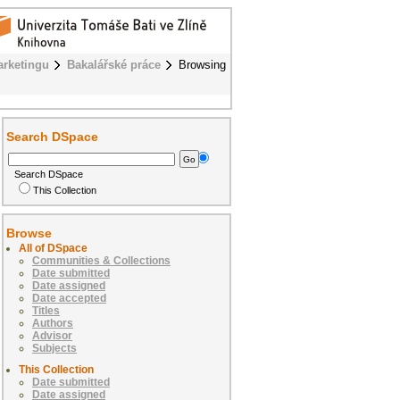
rketingu
Bakalářské práce
Browsing
Search DSpace
Search DSpace
This Collection
Browse
All of DSpace
Communities & Collections
Date submitted
Date assigned
Date accepted
Titles
Authors
Advisor
Subjects
This Collection
Date submitted
Date assigned