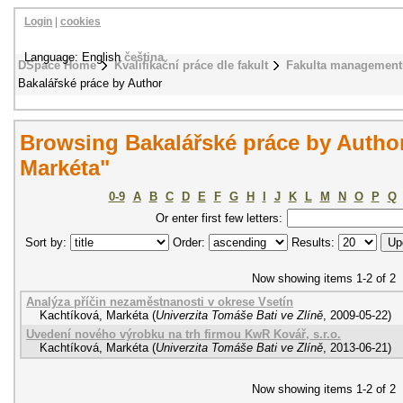
Login
|
cookies
Language: English
čeština
DSpace Home
Kvalifikační práce dle fakult
Fakulta management
Bakalářské práce by Author
Browsing Bakalářské práce by Author
Markéta"
0-9
A
B
C
D
E
F
G
H
I
J
K
L
M
N
O
P
Q
Or enter first few letters:
Sort by:
Order:
Results:
Now showing items 1-2 of 2
Analýza příčin nezaměstnanosti v okrese Vsetín
Kachtíková, Markéta
(
Univerzita Tomáše Bati ve Zlíně
,
2009-05-22
)
Uvedení nového výrobku na trh firmou KwR Kovář, s.r.o.
Kachtíková, Markéta
(
Univerzita Tomáše Bati ve Zlíně
,
2013-06-21
)
Now showing items 1-2 of 2