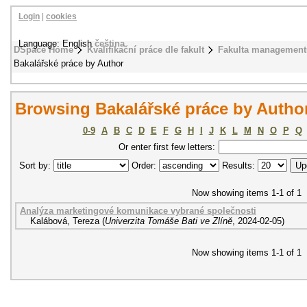
Login
|
cookies
Language: English
čeština
DSpace Home
Kvalifikační práce dle fakult
Fakulta management
Bakalářské práce by Author
Browsing Bakalářské práce by Author
0-9
A
B
C
D
E
F
G
H
I
J
K
L
M
N
O
P
Q
Or enter first few letters:
Sort by:
Order:
Results:
Now showing items 1-1 of 1
Analýza marketingové komunikace vybrané společnosti
Kalábová, Tereza
(
Univerzita Tomáše Bati ve Zlíně
,
2024-02-05
)
Now showing items 1-1 of 1