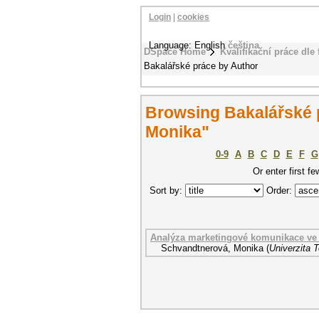
Login
|
cookies
Language: English
čeština
DSpace Home
Kvalifikační práce dle 
Bakalářské práce by Author
Browsing Bakalářské 
Monika"
0-9
A
B
C
D
E
F
G
Or enter first fe
Sort by:
Order:
Analýza marketingové komunikace ve
Schvandtnerová, Monika
(
Univerzita 