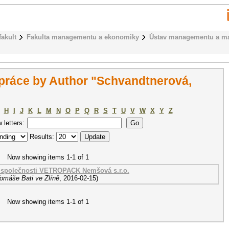
fakult
Fakulta managementu a ekonomiky
Ústav managementu a ma
práce by Author "Schvandtnerová,
H
I
J
K
L
M
N
O
P
Q
R
S
T
U
V
W
X
Y
Z
w letters:
Results:
Now showing items 1-1 of 1
 společnosti VETROPACK Nemšová s.r.o.
Tomáše Bati ve Zlíně
,
2016-02-15
)
Now showing items 1-1 of 1