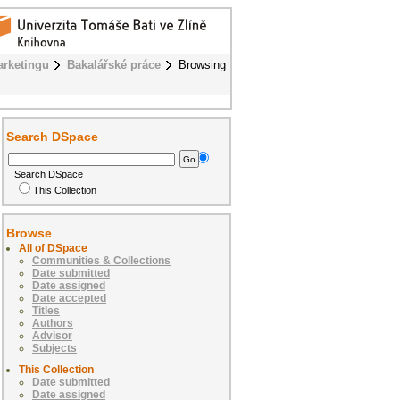
rketingu
Bakalářské práce
Browsing
Search DSpace
Search DSpace
This Collection
Browse
All of DSpace
Communities & Collections
Date submitted
Date assigned
Date accepted
Titles
Authors
Advisor
Subjects
This Collection
Date submitted
Date assigned